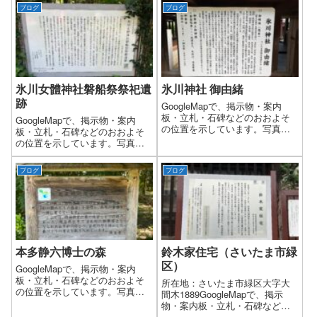
ブログ
ブログ
氷川女體神社磐船祭祭祀遺
氷川神社 御由緒
跡
GoogleMapで、掲示物・案内
板・立札・石碑などのおおよそ
GoogleMapで、掲示物・案内
の位置を示しています。写真の
板・立札・石碑などのおおよそ
撮影及び文字起しをした日：
の位置を示しています。写真の
2024年（令和6年）8月文字起こ
撮影及び文字起しをした日：
し内容氷川神社 御由緒さいた
2024年（令和6年）8月文字起こ
ブログ
ブログ
ま市緑区東浦和五ー二〇ー二□
し内容さいたま市指定史跡氷川
御縁起（歴史）『風土記稿』大
女體神社磐船祭祭祀遺跡（ひか
間木村の頃に、当社は「氷川
わにょたいじんじゃいわふねま
社 当村及び大間木新田・大牧
つりさいしいせき）昭和五四年
（おおまき）・附島（つきし
三月二九日指定氷川女體神社で
ま）等四か村の鎮守なり、附島
は、かつて御船祭と呼ばれる祭
村民の持、末社 第六天社、牛
礼がおこなわれていました。こ
本多静六博士の森
鈴木家住宅（さいたま市緑
頭天王（ごずてんのう）、疱
れは、毎年あるいは隔年の九月
区）
瘡...
八日に御座船に乗せられた神...
GoogleMapで、掲示物・案内
板・立札・石碑などのおおよそ
所在地：さいたま市緑区大字大
の位置を示しています。写真の
間木1889GoogleMapで、掲示
撮影及び文字起しをした日：
物・案内板・立札・石碑などの
2024年（令和6年）8月文字起こ
おおよその位置を示していま