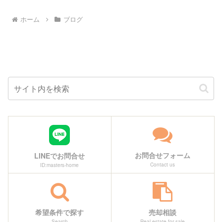
2024年（令和6年）8月文字起こ
2024年（令和6年）8月文字起こ
し内容赤山街道（あかやまかい
し内容武蔵国一宮 氷川女體神
ホーム
ブログ
どう）所在地 浦和市大字大間
社さいたま市緑区宮本（みやも
木赤山街道は、関東郡代の伊奈
と）二-一七-一□ 御縁起（歴史）
（いな）氏が寛永（かんえい）
当社は、旧見沼（みぬま）を一
六年（一六二九）に陣屋を構え
望できる台地の突端「三室」に
た赤山（川口市赤山）に向かう
鎮座する。見沼は神沼として古
街道てあった。街道の起点は与
代から存在した沼で、享保十二
野市あたりと考えられ、浦和市
年（一七二七）の新田開発まで
内の木崎・三室・尾間木地区...
は、一二平方キロメー...
お問合せフォーム
LINEでお問合せ
Contact us
ID:masters-home
希望条件で探す
売却相談
Search
Real estate for sale