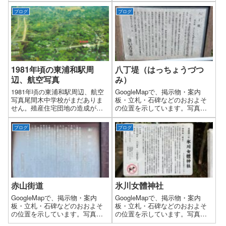
し内容本多静六博士の森この森
す。写真の撮影及び文字起しを
ブログ
ブログ
は、自動車税の一部などを積み
した日：2024年（令和6年）9月
立てた「彩の国みどりの基金」
文字起こし内容鈴木家住宅国指
を活用し、県民の皆様と一緒に
定史跡見沼通船堀のうち昭和五
育てています。ここでは、明治
十七年七月三日指定享保十二年
神宮の森の造営などで功績のあ
(一七二七)、鈴木家は高田家とと
った、埼玉県出身で日本初の林
もに井沢弥惣兵衛為永に従っ
学博士となられた本多静六博士
て、見沼干拓事業に参加しまし
1981年頃の東浦和駅周
八丁堤（はっちょうづつ
の、自然の力を活かした森づ...
た。享保一六年の見沼通船堀の
辺、航空写真
み）
完成と同時に鈴木・高...
1981年頃の東浦和駅周辺、航空
GoogleMapで、掲示物・案内
写真尾間木中学校がまだありま
板・立札・石碑などのおおよそ
せん。殖産住宅団地の造成が始
の位置を示しています。写真の
まっています。現在の浦和東警
撮影及び文字起しをした日：
察署がゴルフ練習場1981年（昭
2024年（令和6年）8月文字起こ
ブログ
ブログ
和56年）当時の東浦和駅「1日平
し内容八丁堤（はっちょうづつ
均乗車人員」が5,246人（2021年
み）所在地 さいたま市緑区大
は24,239人）
間木～川口市木曽呂八丁堤は、
関東郡代の伊奈半十郎忠治（い
なはんじゅうろうただはる）が
築いた人工の堤である。この堤
は、長さが八町（約八七〇メー
赤山街道
氷川女體神社
トル）ほどあるのでその名がつ
けらた。徳川家康の関東入国...
GoogleMapで、掲示物・案内
GoogleMapで、掲示物・案内
板・立札・石碑などのおおよそ
板・立札・石碑などのおおよそ
の位置を示しています。写真の
の位置を示しています。写真の
撮影及び文字起しをした日：
撮影及び文字起しをした日：