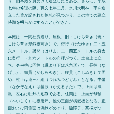
り、旧本殿を買受けて建立したとある。さらに、平成
七年の修理の際、寛文七年二月、氷川大明神一宇を造
立した旨が記された棟札が見つかり、この地での建立
時期を明らかにすることができた。
本殿は、一間社流造り、屋根、旧・こけら葺き（現・
こけら葺き形銅板葺き）で、桁行（けたゆき）二・五
六メートル、梁間（はりま）二・四五メートルの身舎
に奥行一・九六メートルの向拝がつく。土台上に立
ち、身舎柱は円柱（縁より下は八角形）で、長押（な
げし）、頭貫（かしらぬき）、腰貫（こしぬき）で固
め、柱上は連三斗組（つれみつどぐみ）となる。中備
（なかぞなえ）は蟇股（かえるまた）で、正面は鳳
凰、左右は牡丹の彫刻である。柱間は、正面が幣軸
（へいじく）に板唐尸、他の三面が横嵌板となる。正
面および両側面は浜緑がめぐり、脇障子、高欄がつ