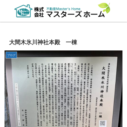
大間木氷川神社本殿 一棟
ブログ