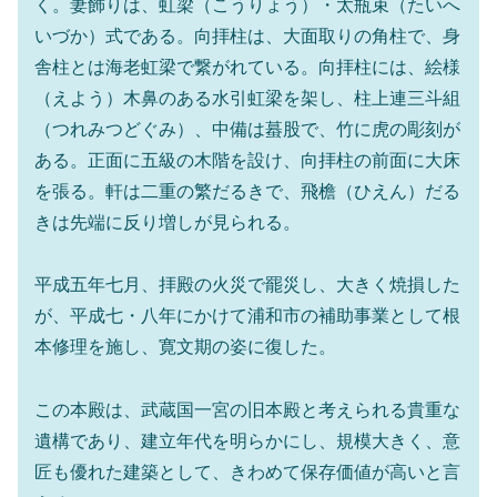
く。妻飾りは、虹梁（こうりょう）・太瓶束（たいへ
いづか）式である。向拝柱は、大面取りの角柱で、身
舎柱とは海老虹梁で繋がれている。向拝柱には、絵様
（えよう）木鼻のある水引虹梁を架し、柱上連三斗組
（つれみつどぐみ）、中備は蟇股で、竹に虎の彫刻が
ある。正面に五級の木階を設け、向拝柱の前面に大床
を張る。軒は二重の繁だるきで、飛檐（ひえん）だる
きは先端に反り増しが見られる。
平成五年七月、拝殿の火災で罷災し、大きく焼損した
が、平成七・八年にかけて浦和市の補助事業として根
本修理を施し、寛文期の姿に復した。
この本殿は、武蔵国一宮の旧本殿と考えられる貴重な
遺構であり、建立年代を明らかにし、規模大きく、意
匠も優れた建築として、きわめて保存価値が高いと言