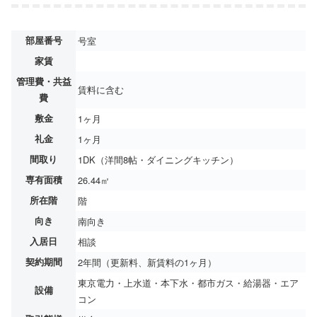
部屋番号
号室
家賃
管理費・共益
賃料に含む
費
敷金
1ヶ月
礼金
1ヶ月
間取り
1DK（洋間8帖・ダイニングキッチン）
専有面積
26.44㎡
所在階
階
向き
南向き
入居日
相談
契約期間
2年間（更新料、新賃料の1ヶ月）
東京電力・上水道・本下水・都市ガス・給湯器・エア
設備
コン